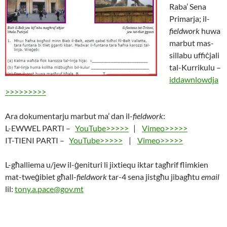
Raba’ Sena
Primarja; il-
fieldwork
huwa
marbut mas-
sillabu uffiċjali
tal-Kurrikulu –
iddawnlowdja
>>>>>>>>>
Ara dokumentarju marbut ma’ dan il-
fieldwork
:
L-EWWEL PARTI –
YouTube>>>>>
|
Vimeo>>>>>
IT-TIENI PARTI –
YouTube>>>>>
|
Vimeo>>>>>
L-għalliema u/jew il-ġenituri li jixtiequ iktar tagħrif flimkien
mat-tweġibiet għall-
fieldwork
tar-4 sena jistgħu jibagħtu
email
lil:
tony.a.pace@gov.mt