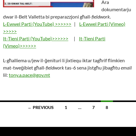
Ara
dokumentarju
dwar il-Belt Valletta bi preparazzjoni għall-
fieldwork
.
L-Ewwel Parti (YouTube) >>>>>>
|
L-Ewwel Parti (Vimeo)
>>>>>
It-Tieni Parti (YouTube)>>>>>>
|
It-Tieni Parti
(Vimeo)>>>>>>
L-għalliema u/jew il-ġenituri li jixtiequ iktar tagħrif flimkien
mat-tweġibiet għall-
fieldwork
tas-6 sena jistgħu jibagħtu
email
lil:
tony.a.pace@gov.mt
Posts
← PREVIOUS
1
…
7
8
navigation