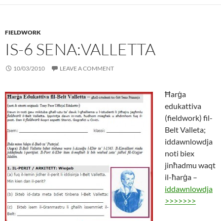
FIELDWORK
IS-6 SENA:VALLETTA
10/03/2010
LEAVE A COMMENT
Ħarġa
edukattiva
(fieldwork) fil-
Belt Valleta;
iddawnlowdja
noti biex
jinħadmu waqt
il-ħarġa –
iddawnlowdja
>>>>>>>