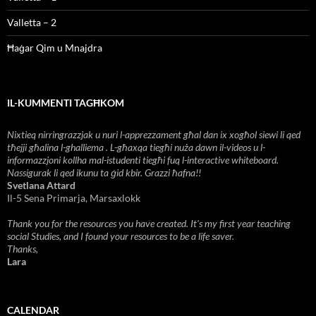
Valletta – 2
Ħaġar Qim u Mnajdra
IL-KUMMENTI TAGĦKOM
Nixtieq nirringrazzjak u nuri l-apprezzament għal dan ix xogħol siewi li qed
tħejji għalina l-ghalliema . L-għaxqa tiegħi nuża dawn il-videos u l-
informazzjoni kollha mal-istudenti tiegħi fuq l-interactive whiteboard.
Nassigurak li qed ikunu ta ġid kbir. Grazzi ħafna!!
Svetlana Attard
Il-5 Sena Primarja, Marsaxlokk
Thank you for the resources you have created. It's my first year teaching
social Studies, and I found your resources to be a life saver.
Thanks,
Lara
CALENDAR