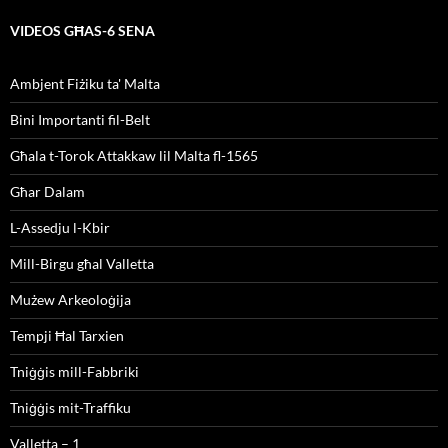
VIDEOS GĦAS-6 SENA
Ambjent Fiżiku ta' Malta
Bini Importanti fil-Belt
Għala t-Torok Attakkaw lil Malta fl-1565
Għar Dalam
L-Assedju l-Kbir
Mill-Birgu għal Valletta
Mużew Arkeoloġija
Tempji Ħal Tarxien
Tniġġis mill-Fabbriki
Tniġġis mit-Traffiku
Valletta – 1