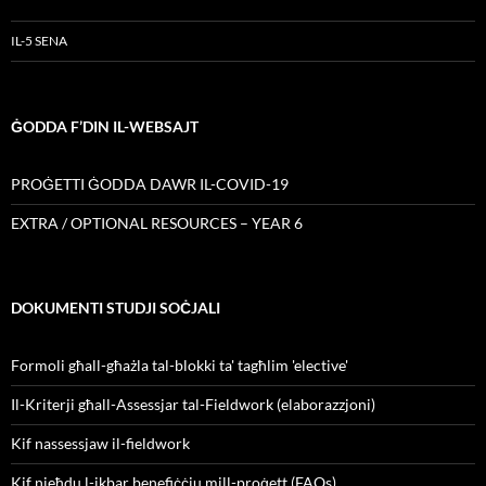
IL-5 SENA
ĠODDA F’DIN IL-WEBSAJT
PROĠETTI ĠODDA DAWR IL-COVID-19
EXTRA / OPTIONAL RESOURCES – YEAR 6
DOKUMENTI STUDJI SOĊJALI
Formoli għall-għażla tal-blokki ta' tagħlim 'elective'
Il-Kriterji għall-Assessjar tal-Fieldwork (elaborazzjoni)
Kif nassessjaw il-fieldwork
Kif nieħdu l-ikbar benefiċċju mill-proġett (FAQs)