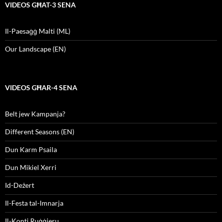
VIDEOS GĦAT-3 SENA
Il-Paesaġġ Malti (ML)
Our Landscape (EN)
VIDEOS GĦAR-4 SENA
Belt jew Kampanja?
Different Seasons (EN)
Dun Karm Psaila
Dun Mikiel Xerri
Id-Deżert
Il-Festa tal-Imnarja
Il-Konti Ruġġieru