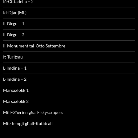
Iċ-Ċittadella – 2
Id-Djar (ML)
Il-Birgu – 1
Il-Birgu – 2
Il-Monument tal-Otto Settembre
It-Turiżmu
L-Imdina – 1
L-Imdina – 2
Marsaxlokk 1
Marsaxlokk 2
Mill-Għerien għall-Iskyscrapers
Mit-Tempji għall-Katidrali