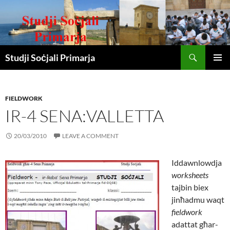
Search
Studji Soċjali Primarja
SKIP
PRIMAR
TO
MENU
CONTENT
FIELDWORK
IR-4 SENA:VALLETTA
20/03/2010
LEAVE A COMMENT
Iddawnlowdja
worksheets
tajbin biex
jinħadmu waqt
fieldwork
adattat għar-