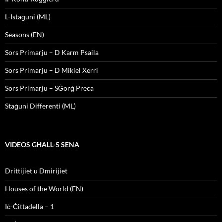
L-Istaġuni (ML)
Seasons (EN)
Sors Primarju – D Karm Psaila
Sors Primarju – D Mikiel Xerri
Sors Primarju – SĠorġ Preca
Staġuni Differenti (ML)
VIDEOS GĦALL-5 SENA
Drittijiet u Dmirijiet
Houses of the World (EN)
Iċ-Ċittadella – 1