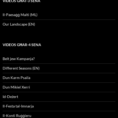
VIDEOS GĦAT-3 SENA
Il-Paesaġġ Malti (ML)
Our Landscape (EN)
VIDEOS GĦAR-4 SENA
Belt jew Kampanja?
Different Seasons (EN)
Dun Karm Psaila
Dun Mikiel Xerri
Id-Deżert
Il-Festa tal-Imnarja
Il-Konti Ruġġieru