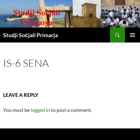
Search
Studji Soċjali Primarja
SKIP
PRIMAR
TO
MENU
CONTENT
IS-6 SENA
LEAVE A REPLY
You must be
logged in
to post a comment.