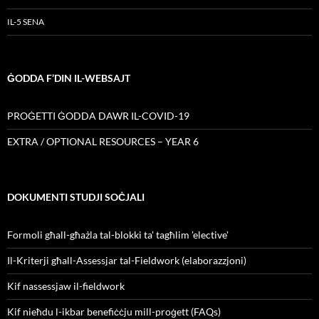
IL-5 SENA
ĠODDA F’DIN IL-WEBSAJT
PROĠETTI ĠODDA DAWR IL-COVID-19
EXTRA / OPTIONAL RESOURCES – YEAR 6
DOKUMENTI STUDJI SOĊJALI
Formoli għall-għażla tal-blokki ta' tagħlim 'elective'
Il-Kriterji għall-Assessjar tal-Fieldwork (elaborazzjoni)
Kif nassessjaw il-fieldwork
Kif nieħdu l-ikbar benefiċċju mill-proġett (FAQs)