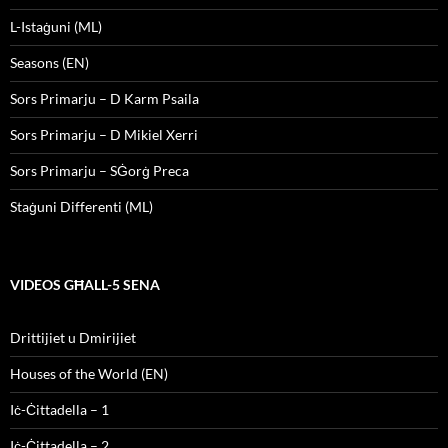
L-Istaġuni (ML)
Seasons (EN)
Sors Primarju – D Karm Psaila
Sors Primarju – D Mikiel Xerri
Sors Primarju – SĠorġ Preca
Staġuni Differenti (ML)
VIDEOS GĦALL-5 SENA
Drittijiet u Dmirijiet
Houses of the World (EN)
Iċ-Ċittadella – 1
Iċ-Ċittadella – 2