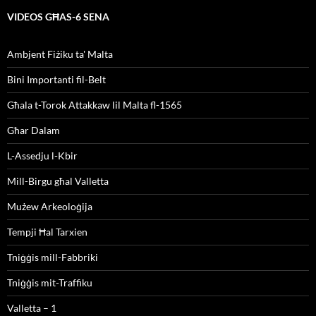
VIDEOS GĦAS-6 SENA
Ambjent Fiżiku ta' Malta
Bini Importanti fil-Belt
Għala t-Torok Attakkaw lil Malta fl-1565
Għar Dalam
L-Assedju l-Kbir
Mill-Birgu għal Valletta
Mużew Arkeoloġija
Tempji Ħal Tarxien
Tniġġis mill-Fabbriki
Tniġġis mit-Traffiku
Valletta – 1