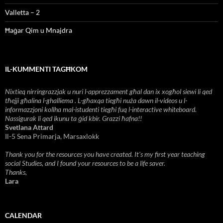
Valletta – 2
Ħaġar Qim u Mnajdra
IL-KUMMENTI TAGĦKOM
Nixtieq nirringrazzjak u nuri l-apprezzament għal dan ix xogħol siewi li qed
tħejji għalina l-ghalliema . L-għaxqa tiegħi nuża dawn il-videos u l-
informazzjoni kollha mal-istudenti tiegħi fuq l-interactive whiteboard.
Nassigurak li qed ikunu ta ġid kbir. Grazzi ħafna!!
Svetlana Attard
Il-5 Sena Primarja, Marsaxlokk
Thank you for the resources you have created. It's my first year teaching
social Studies, and I found your resources to be a life saver.
Thanks,
Lara
CALENDAR