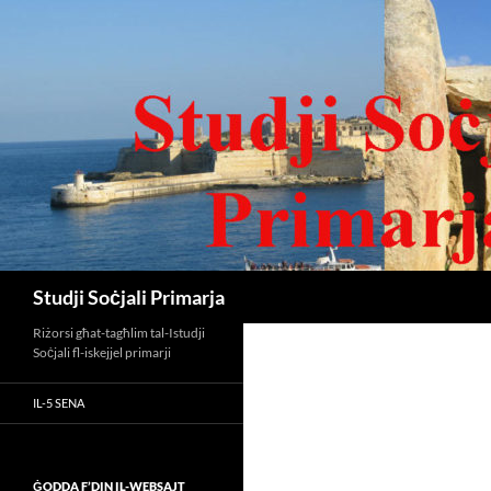
Search
Studji Soċjali Primarja
Riżorsi għat-tagħlim tal-Istudji
Soċjali fl-iskejjel primarji
IL-5 SENA
ĠODDA F’DIN IL-WEBSAJT