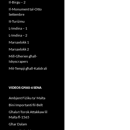
Il-Birgu – 2
Il-Monument tal-Otto
Settembre
It-Turiżmu
L-Imdina – 1
L-Imdina – 2
Marsaxlokk 1
Marsaxlokk 2
Mill-Għerien għall-
Iskyscrapers
Mit-Tempji għall-Katidrali
VIDEOS GĦAS-6 SENA
Ambjent Fiżiku ta' Malta
Bini Importanti fil-Belt
Għala t-Torok Attakkaw lil
Malta fl-1565
Għar Dalam