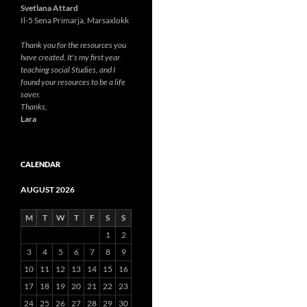
Svetlana Attard
Il-5 Sena Primarja, Marsaxlokk
Thank you for the resources you
have created. It's my first year
teaching social Studies, and I
found your resources to be a life
saver.
Thanks,
Lara
CALENDAR
AUGUST 2026
M
T
W
T
F
S
S
1
2
3
4
5
6
7
8
9
10
11
12
13
14
15
16
17
18
19
20
21
22
23
24
25
26
27
28
29
30