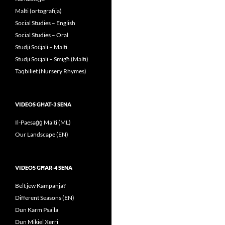
Malti (ortografija)
Social Studies – English
Social Studies – Oral
Studji Soċjali – Malti
Studji Soċjali – Smigħ (Malti)
Taqbiliet (Nursery Rhymes)
VIDEOS GĦAT-3 SENA
Il-Paesaġġ Malti (ML)
Our Landscape (EN)
VIDEOS GĦAR-4 SENA
Belt jew Kampanja?
Different Seasons (EN)
Dun Karm Psaila
Dun Mikiel Xerri