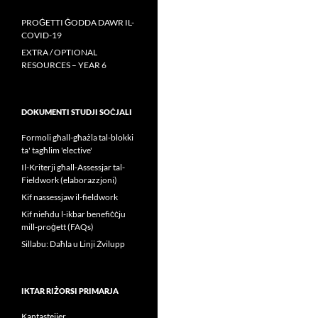
PROĠETTI ĠODDA DAWR IL-
COVID-19
EXTRA / OPTIONAL
RESOURCES – YEAR 6
DOKUMENTI STUDJI SOĊJALI
Formoli għall-għażla tal-blokki
ta' tagħlim 'elective'
Il-Kriterji għall-Assessjar tal-
Fieldwork (elaborazzjoni)
Kif nassessjaw il-fieldwork
Kif nieħdu l-ikbar benefiċċju
mill-proġett (FAQs)
Sillabu: Daħla u Linji Żvilupp
IKTAR RIŻORSI PRIMARJA
Kantastejjer