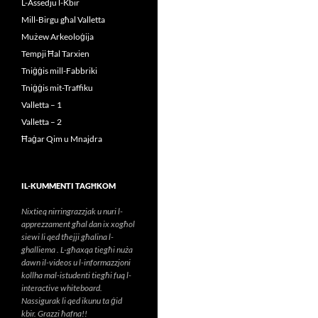
L-Assedju l-Kbir
Mill-Birgu għal Valletta
Mużew Arkeoloġija
Tempji Ħal Tarxien
Tniġġis mill-Fabbriki
Tniġġis mit-Traffiku
Valletta – 1
Valletta – 2
Ħaġar Qim u Mnajdra
IL-KUMMENTI TAGĦKOM
Nixtieq nirringrazzjak u nuri l-
apprezzament għal dan ix xogħol
siewi li qed tħejji għalina l-
ghalliema . L-għaxqa tiegħi nuża
dawn il-videos u l-informazzjoni
kollha mal-istudenti tiegħi fuq l-
interactive whiteboard.
Nassigurak li qed ikunu ta ġid
kbir. Grazzi ħafna!!