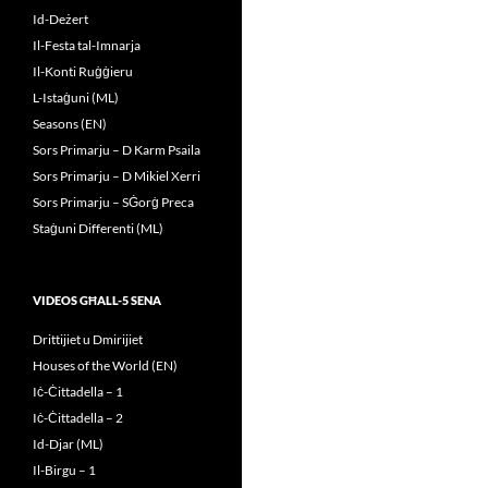
Id-Deżert
Il-Festa tal-Imnarja
Il-Konti Ruġġieru
L-Istaġuni (ML)
Seasons (EN)
Sors Primarju – D Karm Psaila
Sors Primarju – D Mikiel Xerri
Sors Primarju – SĠorġ Preca
Staġuni Differenti (ML)
VIDEOS GĦALL-5 SENA
Drittijiet u Dmirijiet
Houses of the World (EN)
Iċ-Ċittadella – 1
Iċ-Ċittadella – 2
Id-Djar (ML)
Il-Birgu – 1