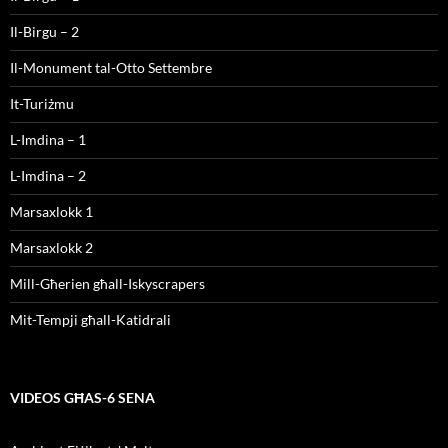
Il-Birgu – 2
Il-Monument tal-Otto Settembre
It-Turiżmu
L-Imdina – 1
L-Imdina – 2
Marsaxlokk 1
Marsaxlokk 2
Mill-Għerien għall-Iskyscrapers
Mit-Tempji għall-Katidrali
VIDEOS GĦAS-6 SENA