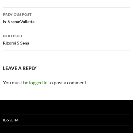
Post
PREVIOUS POST
navigation
Is-6 sena:Valletta
NEXT POST
Riżorsi 5 Sena
LEAVE A REPLY
You must be
logged in
to post a comment.
IL-5 SENA