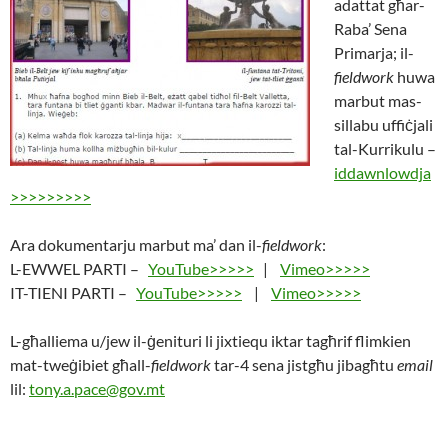
adattat għar-
Raba’ Sena
Primarja; il-
fieldwork
huwa
marbut mas-
sillabu uffiċjali
tal-Kurrikulu –
iddawnlowdja
>>>>>>>>>
Ara dokumentarju marbut ma’ dan il-
fieldwork
:
L-EWWEL PARTI –
YouTube>>>>>
|
Vimeo>>>>>
IT-TIENI PARTI –
YouTube>>>>>
|
Vimeo>>>>>
L-għalliema u/jew il-ġenituri li jixtiequ iktar tagħrif flimkien
mat-tweġibiet għall-
fieldwork
tar-4 sena jistgħu jibagħtu
email
lil:
tony.a.pace@gov.mt