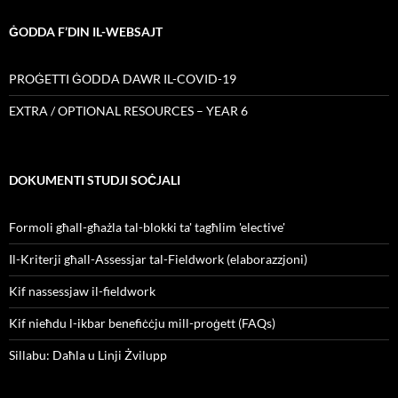
ĠODDA F’DIN IL-WEBSAJT
PROĠETTI ĠODDA DAWR IL-COVID-19
EXTRA / OPTIONAL RESOURCES – YEAR 6
DOKUMENTI STUDJI SOĊJALI
Formoli għall-għażla tal-blokki ta' tagħlim 'elective'
Il-Kriterji għall-Assessjar tal-Fieldwork (elaborazzjoni)
Kif nassessjaw il-fieldwork
Kif nieħdu l-ikbar benefiċċju mill-proġett (FAQs)
Sillabu: Daħla u Linji Żvilupp