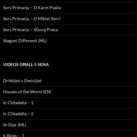
Sors Primarju – D Karm Psaila
Sors Primarju – D Mikiel Xerri
Sors Primarju – SĠorġ Preca
Staġuni Differenti (ML)
VIDEOS GĦALL-5 SENA
Drittijiet u Dmirijiet
Houses of the World (EN)
Iċ-Ċittadella – 1
Iċ-Ċittadella – 2
Id-Djar (ML)
Il-Birgu – 1