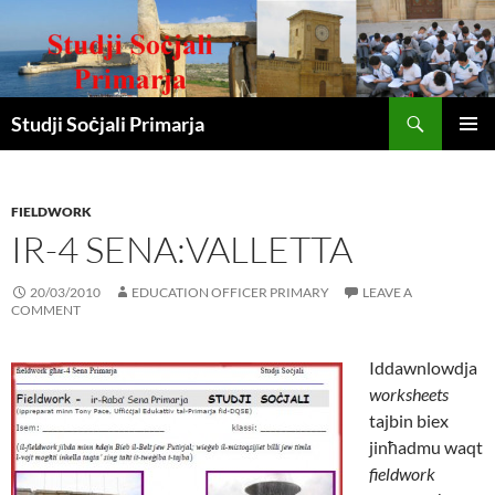
Search
Studji Soċjali Primarja
SKIP
PRIMAR
TO
MENU
CONTENT
FIELDWORK
IR-4 SENA:VALLETTA
20/03/2010
EDUCATION OFFICER PRIMARY
LEAVE A
COMMENT
Iddawnlowdja
worksheets
tajbin biex
jinħadmu waqt
fieldwork