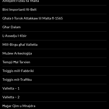
Ambjent Fiżiku ta' Malta
Bini Importanti fil-Belt
Għala t-Torok Attakkaw lil Malta fl-1565
Għar Dalam
L-Assedju l-Kbir
Mill-Birgu għal Valletta
Mużew Arkeoloġija
Tempji Ħal Tarxien
Tniġġis mill-Fabbriki
Tniġġis mit-Traffiku
Valletta – 1
Valletta – 2
Ħaġar Qim u Mnajdra