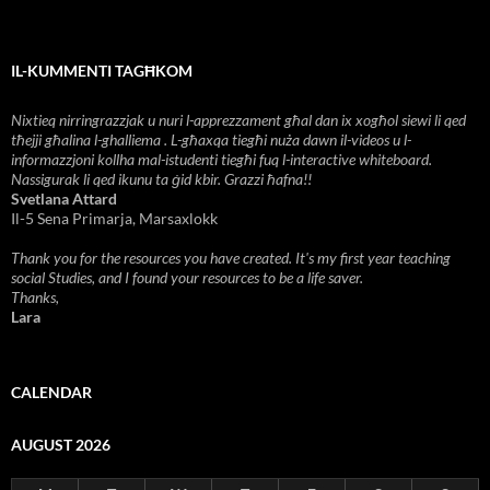
IL-KUMMENTI TAGĦKOM
Nixtieq nirringrazzjak u nuri l-apprezzament għal dan ix xogħol siewi li qed
tħejji għalina l-ghalliema . L-għaxqa tiegħi nuża dawn il-videos u l-
informazzjoni kollha mal-istudenti tiegħi fuq l-interactive whiteboard.
Nassigurak li qed ikunu ta ġid kbir. Grazzi ħafna!!
Svetlana Attard
Il-5 Sena Primarja, Marsaxlokk
Thank you for the resources you have created. It's my first year teaching
social Studies, and I found your resources to be a life saver.
Thanks,
Lara
CALENDAR
AUGUST 2026